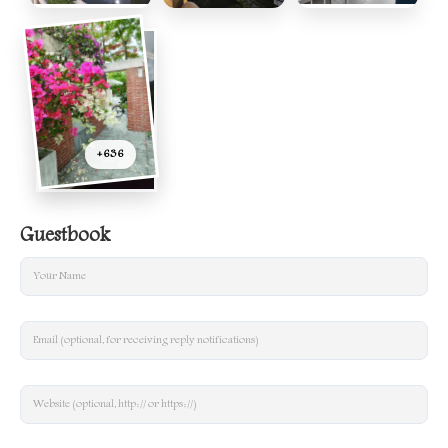
雨後的夜晚
夜晚
在立身軒給學生
補考
+636
Guestbook