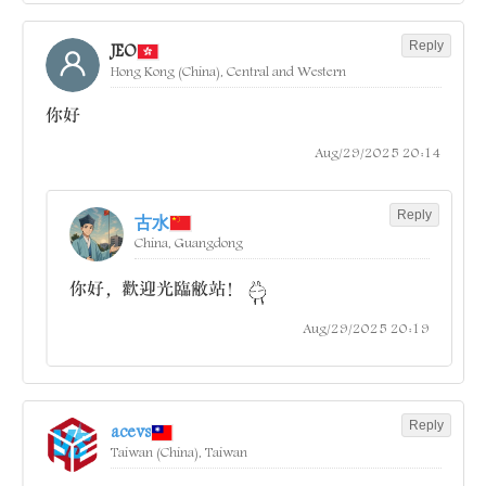
Reply
JEO
Hong Kong (China), Central and Western
你好
Aug/29/2025 20:14
Reply
古水
China, Guangdong
你好，歡迎光臨敝站！
Aug/29/2025 20:19
Reply
acevs
Taiwan (China), Taiwan