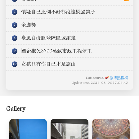
懷疑自己比例不好都沒懷疑過鏡子
6
金鷹獎
7
臺風白海豚登陸區域鎖定
8
國企拖欠3700萬致市政工程停工
9
女孩只有你自己才是靠山
10
Data source:
微博熱搜榜
Update time: 2026-08-06 17:06:43
Gallery