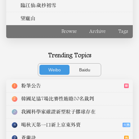
臨江仙·歲杪初雪
望廬山
Browse
Archive
Tags
Trending Topics
Weibo
Baidu
粉筆公告
1
韓國足協7場比賽性賄賂20名裁判
2
我國科學家確證新型粒子膠球存在
3
喝秋天第一口新上京東外賣
4
蒼蘭訣
5