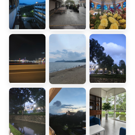
凌晨
豪雨
上葡京
友誼大橋上
淇澳島
雨後的夜晚