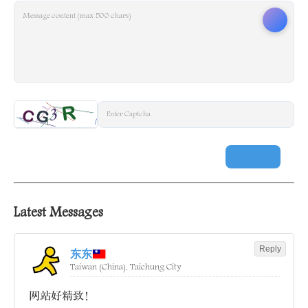
Message content (max 500 chars)
Latest Messages
Reply
东东
Taiwan (China), Taichung City
网站好精致！