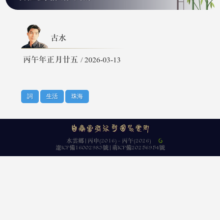
古水
丙午年正月廿五 / 2026-03-13
️詞
️生活
️珠海
自憐當歲晚 猶困水雲鄉
|
水雲鄉
丙申(2016) - 丙午(2026)
|
遼ICP備16002983號
萌ICP備20256954號